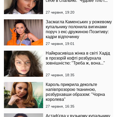
себе в спальню: "Чудове тіло і..."
27 червня, 19:20
Засмагла Каменських у рожевому
купальнику полонила вигинами
поруч з екс-дружиною Позитиву:
кадри відпочинку
27 червня, 19:01
Найкрасивіша жінка в світі Хадід
в прозорій кофті розбурхала
зовнішністю: "Треба ж, вона..."
27 червня, 18:35
Кароль прикрила декольте
напівпрозорою тканиною,
розбурхавши образом: "Чорна
королева"
27 червня, 16:35
Астаф'єва у вузькому купальнику