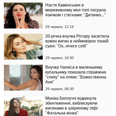
Настя Каменських в
мереживному міні-топі пограла
язичком і стегнами: "Дитинко..."
29 червня, 12:16
20-річна внучка Ротару засвітила
кожен вигин в неймовірно тонкій
сукні: "Ох, нічого собі"
29 червня, 10:30
Внучка Чапкіса в маленькому
купальнику показала справжню
"спеку" на пляжі: "Божественна
Аня"
29 червня, 08:30
Моніка Беллуччі відкинула
збентеження, виблискуючи
вигинами в шкіряному ліфі:
"Фатальна жінка"