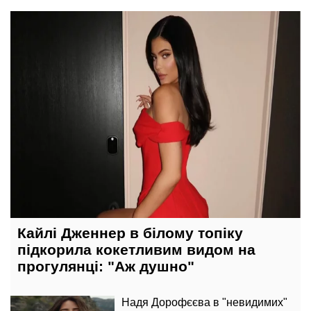
30 червня, 17:00
Кайлі Дженнер в білому топіку
підкорила кокетливим видом на
прогулянці: "Аж душно"
Надя Дорофєєва в "невидимих"