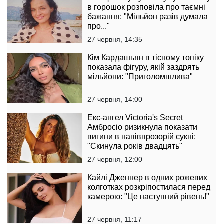
в горошок розповіла про таємні
бажання: "Мільйон разів думала
про..."
27 червня, 14:35
Кім Кардашьян в тісному топіку
показала фігуру, якій заздрять
мільйони: "Приголомшлива"
27 червня, 14:00
Екс-ангел Victoria's Secret
Амбросіо ризикнула показати
вигини в напівпрозорій сукні:
"Скинула років двадцять"
27 червня, 12:00
Кайлі Дженнер в одних рожевих
колготках розкріпостилася перед
камерою: "Це наступний рівень!"
27 червня, 11:17