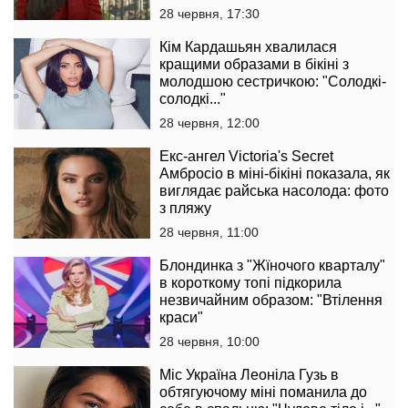
28 червня, 17:30
Кім Кардашьян хвалилася
кращими образами в бікіні з
молодшою сестричкою: "Солодкі-
солодкі..."
28 червня, 12:00
Екс-ангел Victoria's Secret
Амбросіо в міні-бікіні показала, як
виглядає райська насолода: фото
з пляжу
28 червня, 11:00
Блондинка з "Жїночого кварталу"
в короткому топі підкорила
незвичайним образом: "Втілення
краси"
28 червня, 10:00
Міс Україна Леоніла Гузь в
обтягуючому міні поманила до